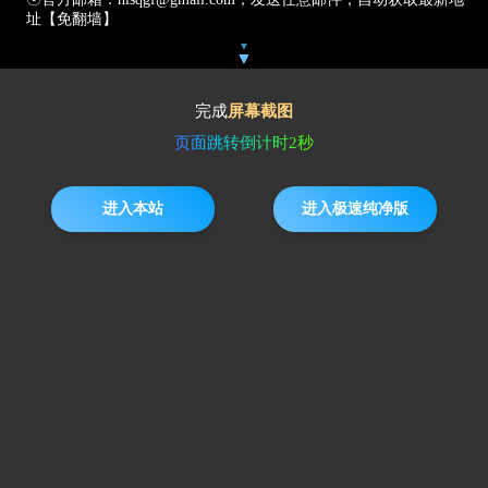
址【免翻墙】
▼
▼
完成
屏幕截图
页面跳转倒计时
2
秒
进入本站
进入极速纯净版